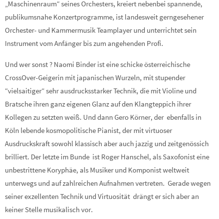
„Maschinenraum“ seines Orchesters, kreiert nebenbei spannende,
publikumsnahe Konzertprogramme, ist landesweit gerngesehener
Orchester- und Kammermusik Teamplayer und unterrichtet sein
Instrument vom Anfänger bis zum angehenden Profi.
Und wer sonst ? Naomi Binder ist eine schicke österreichische
CrossOver-Geigerin mit japanischen Wurzeln, mit stupender
“vielsaitiger“ sehr ausdrucksstarker Technik, die mit Violine und
Bratsche ihren ganz eigenen Glanz auf den Klangteppich ihrer
Kollegen zu setzten weiß. Und dann Gero Körner, der ebenfalls in
Köln lebende kosmopolitische Pianist, der mit virtuoser
Ausdruckskraft sowohl klassisch aber auch jazzig und zeitgenössich
brilliert. Der letzte im Bunde ist Roger Hanschel, als Saxofonist eine
unbestrittene Koryphäe, als Musiker und Komponist weltweit
unterwegs und auf zahlreichen Aufnahmen vertreten. Gerade wegen
seiner exzellenten Technik und Virtuosität drängt er sich aber an
keiner Stelle musikalisch vor.