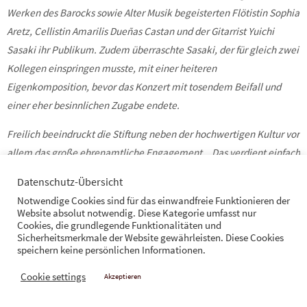
Werken des Barocks sowie Alter Musik begeisterten Flötistin Sophia
Aretz, Cellistin Amarilis Dueñas Castan und der Gitarrist Yuichi
Sasaki ihr Publikum. Zudem überraschte Sasaki, der für gleich zwei
Kollegen einspringen musste, mit einer heiteren
Eigenkomposition, bevor das Konzert mit tosendem Beifall und
einer eher besinnlichen Zugabe endete.
Freilich beeindruckt die Stiftung neben der hochwertigen Kultur vor
allem das große ehrenamtliche Engagement. „Das verdient einfach
eine Belohnung“, betont Gabriele Willscheid. In der Tat: Von der
Datenschutz-Übersicht
Talentsuche bis hin zum Stühlerücken vor und nach den Konzerten
Notwendige Cookies sind für das einwandfreie Funktionieren der
ist sozusagen alles hausgemacht. Dazu gehört auch ein kleiner
Website absolut notwendig. Diese Kategorie umfasst nur
Cookies, die grundlegende Funktionalitäten und
Imbiss mit Getränken zum Gedankenaustausch nach dem
Sicherheitsmerkmale der Website gewährleisten. Diese Cookies
Musikgenuss im Peter-Lemmer-Haus. So werde nicht nur das
speichern keine persönlichen Informationen.
Kulturleben in der Stadt bereichert, sondern auch das
Cookie settings
Akzeptieren
gesellschaftliche Miteinander, lobt die Geschäftsführerin: „Musik
verbindet Menschen. Und das ist für unsere Stiftung