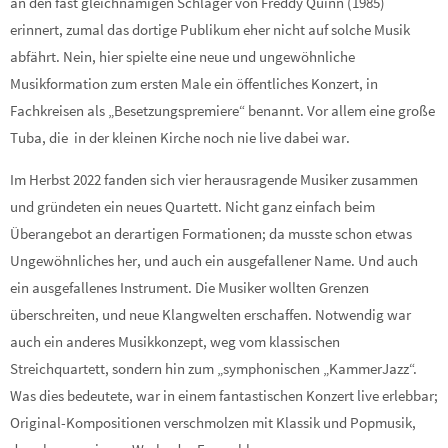
an den fast gleichnamigen Schlager von Freddy Quinn (1985)
erinnert, zumal das dortige Publikum eher nicht auf solche Musik
abfährt. Nein, hier spielte eine neue und ungewöhnliche
Musikformation zum ersten Male ein öffentliches Konzert, in
Fachkreisen als „Besetzungspremiere“ benannt. Vor allem eine große
Tuba, die in der kleinen Kirche noch nie live dabei war.
Im Herbst 2022 fanden sich vier herausragende Musiker zusammen
und gründeten ein neues Quartett. Nicht ganz einfach beim
Überangebot an derartigen Formationen; da musste schon etwas
Ungewöhnliches her, und auch ein ausgefallener Name. Und auch
ein ausgefallenes Instrument. Die Musiker wollten Grenzen
überschreiten, und neue Klangwelten erschaffen. Notwendig war
auch ein anderes Musikkonzept, weg vom klassischen
Streichquartett, sondern hin zum „symphonischen „KammerJazz“.
Was dies bedeutete, war in einem fantastischen Konzert live erlebbar;
Original-Kompositionen verschmolzen mit Klassik und Popmusik,