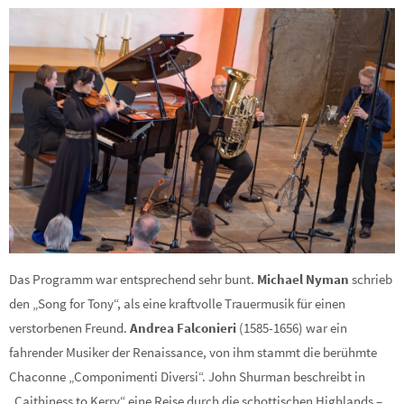
Das Programm war entsprechend sehr bunt.
Michael Nyman
schrieb
den „Song for Tony“, als eine kraftvolle Trauermusik für einen
verstorbenen Freund.
Andrea Falconieri
(1585-1656) war ein
fahrender Musiker der Renaissance, von ihm stammt die berühmte
Chaconne „Componimenti Diversi“. John Shurman beschreibt in
„Caithiness to Kerry“ eine Reise durch die schottischen Highlands –