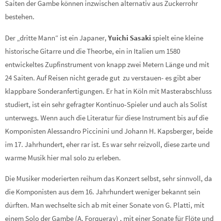
Saiten der Gambe können inzwischen alternativ aus Zuckerrohr
bestehen.
Der „dritte Mann“ ist ein Japaner,
Yuichi Sasaki
spielt eine kleine
historische Gitarre und die Theorbe, ein in Italien um 1580
entwickeltes Zupfinstrument von knapp zwei Metern Länge und mit
24 Saiten. Auf Reisen nicht gerade gut zu verstauen- es gibt aber
klappbare Sonderanfertigungen. Er hat in Köln mit Masterabschluss
studiert, ist ein sehr gefragter Kontinuo-Spieler und auch als Solist
unterwegs. Wenn auch die Literatur für diese Instrument bis auf die
Komponisten Alessandro Piccinini und Johann H. Kapsberger, beide
im 17. Jahrhundert, eher rar ist. Es war sehr reizvoll, diese zarte und
warme Musik hier mal solo zu erleben.
Die Musiker moderierten reihum das Konzert selbst, sehr sinnvoll, da
die Komponisten aus dem 16. Jahrhundert weniger bekannt sein
dürften. Man wechselte sich ab mit einer Sonate von G. Platti, mit
einem Solo der Gambe (A. Forqueray) , mit einer Sonate für Flöte und