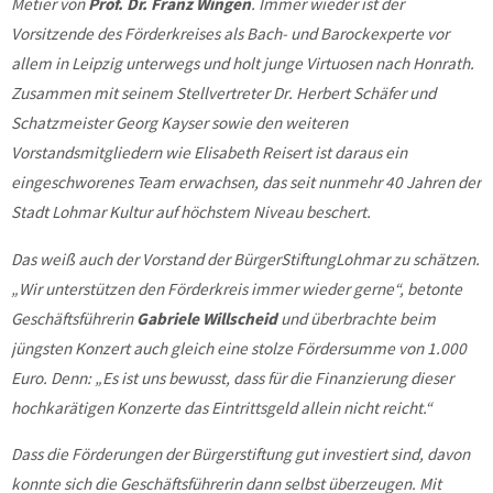
Metier von
Prof. Dr. Franz Wingen
. Immer wieder ist der
Vorsitzende des Förderkreises als Bach- und Barockexperte vor
allem in Leipzig unterwegs und holt junge Virtuosen nach Honrath.
Zusammen mit seinem Stellvertreter Dr. Herbert Schäfer und
Schatzmeister Georg Kayser sowie den weiteren
Vorstandsmitgliedern wie Elisabeth Reisert ist daraus ein
eingeschworenes Team erwachsen, das seit nunmehr 40 Jahren der
Stadt Lohmar Kultur auf höchstem Niveau beschert.
Das weiß auch der Vorstand der BürgerStiftungLohmar zu schätzen.
„Wir unterstützen den Förderkreis immer wieder gerne“, betonte
Geschäftsführerin
Gabriele Willscheid
und überbrachte beim
jüngsten Konzert auch gleich eine stolze Fördersumme von 1.000
Euro. Denn: „Es ist uns bewusst, dass für die Finanzierung dieser
hochkarätigen Konzerte das Eintrittsgeld allein nicht reicht.“
Dass die Förderungen der Bürgerstiftung gut investiert sind, davon
konnte sich die Geschäftsführerin dann selbst überzeugen. Mit