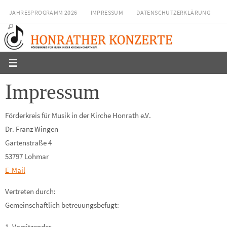
Zum
JAHRESPROGRAMM 2026
IMPRESSUM
DATENSCHUTZERKLÄRUNG
Inhalt
springen
Impressum
Förderkreis für Musik in der Kirche Honrath e.V.
Dr. Franz Wingen
Gartenstraße 4
53797 Lohmar
E-Mail
Vertreten durch:
Gemeinschaftlich betreuungsbefugt:
1. Vorsitzender