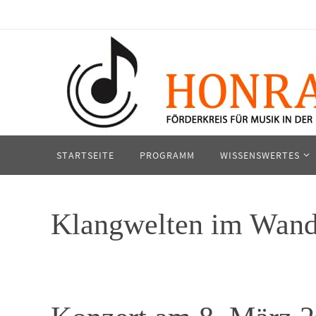
Zum
Inhalt
springen
Zum
STARTSEITE
PROGRAMM
WISSENSWERTES
Inhalt
springen
Klangwelten im Wand