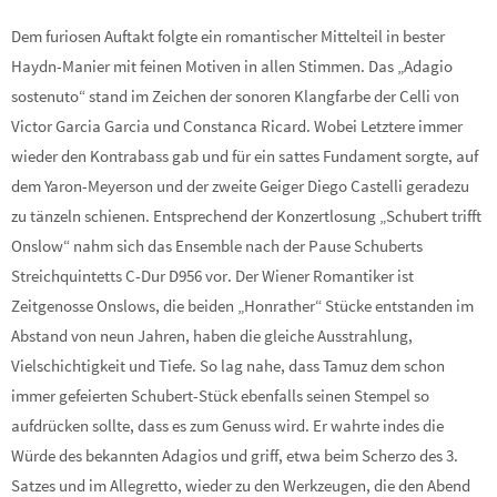
Dem furiosen Auftakt folgte ein romantischer Mittelteil in bester
Haydn-Manier mit feinen Motiven in allen Stimmen. Das „Adagio
sostenuto“ stand im Zeichen der sonoren Klangfarbe der Celli von
Victor Garcia Garcia und Constanca Ricard. Wobei Letztere immer
wieder den Kontrabass gab und für ein sattes Fundament sorgte, auf
dem Yaron-Meyerson und der zweite Geiger Diego Castelli geradezu
zu tänzeln schienen. Entsprechend der Konzertlosung „Schubert trifft
Onslow“ nahm sich das Ensemble nach der Pause Schuberts
Streichquintetts C-Dur D956 vor. Der Wiener Romantiker ist
Zeitgenosse Onslows, die beiden „Honrather“ Stücke entstanden im
Abstand von neun Jahren, haben die gleiche Ausstrahlung,
Vielschichtigkeit und Tiefe. So lag nahe, dass Tamuz dem schon
immer gefeierten Schubert-Stück ebenfalls seinen Stempel so
aufdrücken sollte, dass es zum Genuss wird. Er wahrte indes die
Würde des bekannten Adagios und griff, etwa beim Scherzo des 3.
Satzes und im Allegretto, wieder zu den Werkzeugen, die den Abend