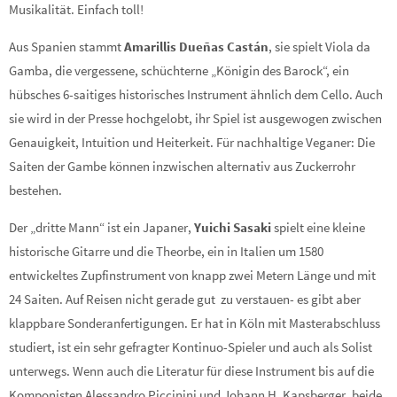
Musikalität. Einfach toll!
Aus Spanien stammt
Amarillis Dueñas Castán
, sie spielt Viola da
Gamba, die vergessene, schüchterne „Königin des Barock“, ein
hübsches 6-saitiges historisches Instrument ähnlich dem Cello. Auch
sie wird in der Presse hochgelobt, ihr Spiel ist ausgewogen zwischen
Genauigkeit, Intuition und Heiterkeit. Für nachhaltige Veganer: Die
Saiten der Gambe können inzwischen alternativ aus Zuckerrohr
bestehen.
Der „dritte Mann“ ist ein Japaner,
Yuichi Sasaki
spielt eine kleine
historische Gitarre und die Theorbe, ein in Italien um 1580
entwickeltes Zupfinstrument von knapp zwei Metern Länge und mit
24 Saiten. Auf Reisen nicht gerade gut zu verstauen- es gibt aber
klappbare Sonderanfertigungen. Er hat in Köln mit Masterabschluss
studiert, ist ein sehr gefragter Kontinuo-Spieler und auch als Solist
unterwegs. Wenn auch die Literatur für diese Instrument bis auf die
Komponisten Alessandro Piccinini und Johann H. Kapsberger, beide