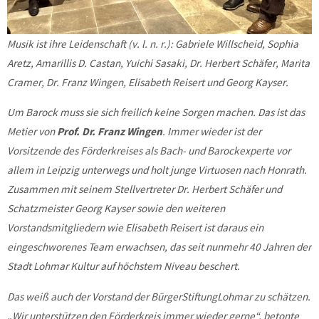
Musik ist ihre Leidenschaft (v. l. n. r.): Gabriele Willscheid, Sophia
Aretz, Amarillis D. Castan, Yuichi Sasaki, Dr. Herbert Schäfer, Marita
Cramer, Dr. Franz Wingen, Elisabeth Reisert und Georg Kayser.
Um Barock muss sie sich freilich keine Sorgen machen. Das ist das
Metier von
Prof. Dr. Franz Wingen
. Immer wieder ist der
Vorsitzende des Förderkreises als Bach- und Barockexperte vor
allem in Leipzig unterwegs und holt junge Virtuosen nach Honrath.
Zusammen mit seinem Stellvertreter Dr. Herbert Schäfer und
Schatzmeister Georg Kayser sowie den weiteren
Vorstandsmitgliedern wie Elisabeth Reisert ist daraus ein
eingeschworenes Team erwachsen, das seit nunmehr 40 Jahren der
Stadt Lohmar Kultur auf höchstem Niveau beschert.
Das weiß auch der Vorstand der BürgerStiftungLohmar zu schätzen.
„Wir unterstützen den Förderkreis immer wieder gerne“, betonte