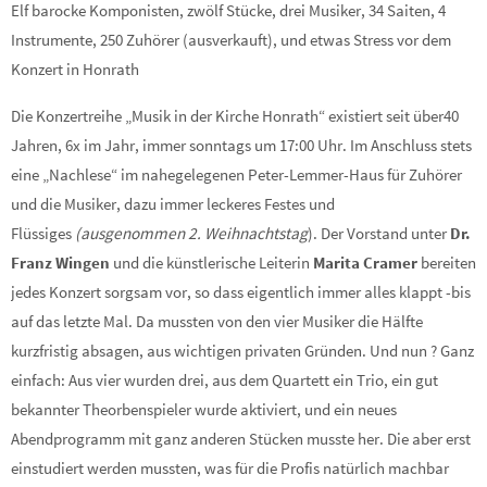
Elf barocke Komponisten, zwölf Stücke, drei Musiker, 34 Saiten, 4
Instrumente, 250 Zuhörer (ausverkauft), und etwas Stress vor dem
Konzert in Honrath
Die Konzertreihe „Musik in der Kirche Honrath“ existiert seit über40
Jahren, 6x im Jahr, immer sonntags um 17:00 Uhr. Im Anschluss stets
eine „Nachlese“ im nahegelegenen Peter-Lemmer-Haus für Zuhörer
und die Musiker, dazu immer leckeres Festes und
Flüssiges
(ausgenommen 2. Weihnachtstag
). Der Vorstand unter
Dr.
Franz Wingen
und die künstlerische Leiterin
Marita Cramer
bereiten
jedes Konzert sorgsam vor, so dass eigentlich immer alles klappt -bis
auf das letzte Mal. Da mussten von den vier Musiker die Hälfte
kurzfristig absagen, aus wichtigen privaten Gründen. Und nun ? Ganz
einfach: Aus vier wurden drei, aus dem Quartett ein Trio, ein gut
bekannter Theorbenspieler wurde aktiviert, und ein neues
Abendprogramm mit ganz anderen Stücken musste her. Die aber erst
einstudiert werden mussten, was für die Profis natürlich machbar