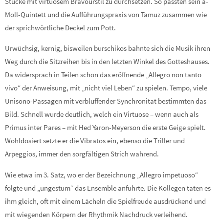
Stücke mit virtuosem Bravourstil zu durchsetzen. So passten sein a-
Moll-Quintett und die Aufführungspraxis von Tamuz zusammen wie
der sprichwörtliche Deckel zum Pott.
Urwüchsig, kernig, bisweilen burschikos bahnte sich die Musik ihren
Weg durch die Sitzreihen bis in den letzten Winkel des Gotteshauses.
Da widersprach in Teilen schon das eröffnende „Allegro non tanto
vivo“ der Anweisung, mit „nicht viel Leben“ zu spielen. Tempo, viele
Unisono-Passagen mit verblüffender Synchronität bestimmten das
Bild. Schnell wurde deutlich, welch ein Virtuose – wenn auch als
Primus inter Pares – mit Hed Yaron-Meyerson die erste Geige spielt.
Wohldosiert setzte er die Vibratos ein, ebenso die Triller und
Arpeggios, immer den sorgfältigen Strich wahrend.
Wie etwa im 3. Satz, wo er der Bezeichnung „Allegro impetuoso“
folgte und „ungestüm“ das Ensemble anführte. Die Kollegen taten es
ihm gleich, oft mit einem Lächeln die Spielfreude ausdrückend und
mit wiegenden Körpern der Rhythmik Nachdruck verleihend.