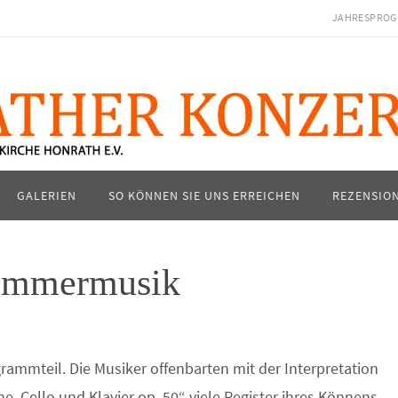
JAHRESPROG
GALERIEN
SO KÖNNEN SIE UNS ERREICHEN
REZENSIO
Kammermusik
ammteil. Die Musiker offenbarten mit der Interpretation
e, Cello und Klavier op. 50“ viele Register ihres Könnens.