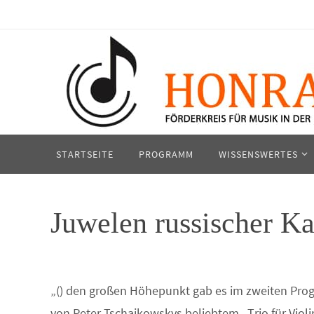
Zum
Inhalt
springen
Zum
STARTSEITE
PROGRAMM
WISSENSWERTES
Inhalt
springen
Juwelen russischer 
„() den großen Höhepunkt gab es im zweiten Progr
von Peter Tschaikowskys beliebtem „Trio für Violin